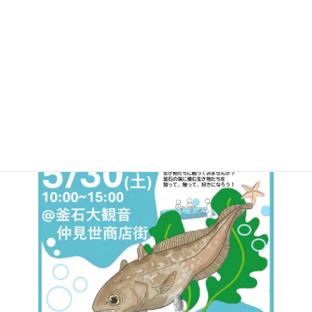
更
「移動水族館 ちょこっとかまいSEA！2026」を下記の日時と場
新
日
所で開催します。
時
:
お気軽にお越しください！
日時：５月３０日（土）１０：００～１５：００
場所：釜石大観音仲見世商店街（釜石市大平町３－９－１）