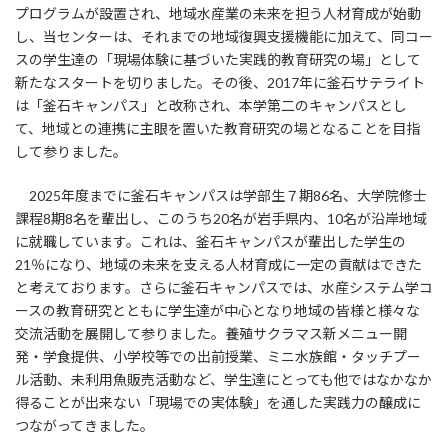
プログラムが設置され、地域水産業の未来を担う人材育成が始動
し、当センターは、それまでの地域復興支援機能に加えて、同コー
スの学生達の「現場体験に基づいた実践的教育研究の場」として
新たなスタートを切りました。その後、2017年に釜石サテライト
は「釜石キャンパス」と改称され、本学第二のキャンパスとし
て、地域との連携に主眼を置いた教育研究の場となることを目指
して参りました。
2025年度までに釜石キャンパスは学部生７期86名、大学院修士
課程8期8名を輩出し、このうち20名が岩手県内、10名が沿岸地域
に就職しています。これは、釜石キャンパスが輩出した学生の
21％になり、地域の未来を支える人材育成に一定の貢献はできた
と考えております。さらに釜石キャンパスでは、水産システム学コ
ースの教育研究とともに学生達が中心となり地域の皆様と様々な
交流活動を展開して参りました。養殖サクラマス新メニュー開
発・学食提供、小学校等での出前授業、ミニ水族館・タッチプー
ル活動、未利用魚販売活動など、学生達にとっても他ではなかなか
得ることが出来ない「現場での実体験」を通した実践力の醸成に
つながってきました。