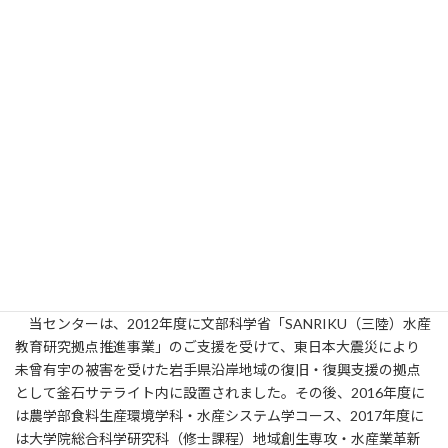
岩手大学 三陸水産研究センター長
平井 俊朗 (HIRAI Toshiaki)
2019年4月にセンター長を拝命して、はや8年目になろうとして
おります。
当センターは、2012年度に文部科学省「SANRIKU（三陸）水産
教育研究拠点推進事業」のご支援を受けて、東日本大震災により
未曾有宇の被害を受けた岩手県沿岸地域の復旧・復興支援の拠点
として釜石サテライト内に設置されました。その後、2016年度に
は農学部食料生産環境学科・水産システム学コース、2017年度に
は大学院総合科学研究科（修士課程）地域創生専攻・水産業革新