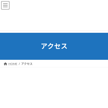
コ
ナ
ン
ビ
テ
ゲ
ン
ー
ツ
シ
へ
ョ
ス
ン
キ
に
ッ
移
アクセス
プ
動
HOME
アクセス