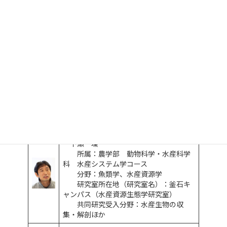
センター長 教授
平井 俊朗
所属：農学部 動物科学・水産科学
科 水産システム学コース
分野：生殖生物学、水産増殖学、比
較内分泌学、分子生物学
研究室所在地（研究室名）：釜石キ
ャンパス（水産増殖学研究室）
共同研究受入分野：養殖、育種、飼
料 ほか
副センター長（地域連携担当） 教授
下瀬 環
所属：農学部 動物科学・水産科学
科 水産システム学コース
分野：魚類学、水産資源学
研究室所在地（研究室名）：釜石キ
ャンパス（水産資源生態学研究室）
共同研究受入分野：水産生物の収
集・解剖ほか