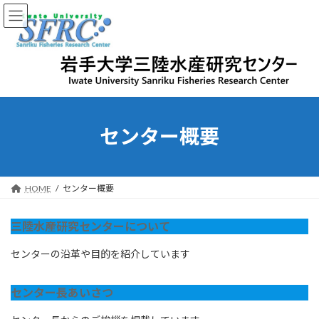
コ
ナ
ン
ビ
テ
ゲ
ン
ー
ツ
シ
へ
ョ
ス
ン
キ
に
ッ
移
センター概要
プ
動
HOME
センター概要
三陸水産研究センターについて
センターの沿革や目的を紹介しています
センター長あいさつ