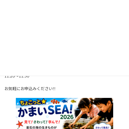
最
2026年7月3日
2026年7月3日
釜石キャンパス
終
更
「移動水族館 ちょこっとかまいSEA！2026 in 中妻公民館」を下記
新
日
の日時で開催します。
時
:
☆移動水族館☆ 7月24日（金）～8月5日（水）8:30～17:15
☆おさかな学習会☆ 8月2日（日）9:30～11:15
☆タッチプール＆オリジナルキーホルダ作り☆ 8月2日（日）
11:20～11:50
お気軽にお申込みください!!